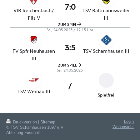
Login
Druckversion
|
Sitemap
Webansicht
© TSV Scharnhausen 1897 e.V
Abteilung Fussball