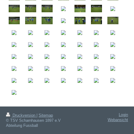
Login
Druckversion
|
Sitemap
Webansicht
© TSV Scharnhausen 1897 e.V
Abteilung Fussball