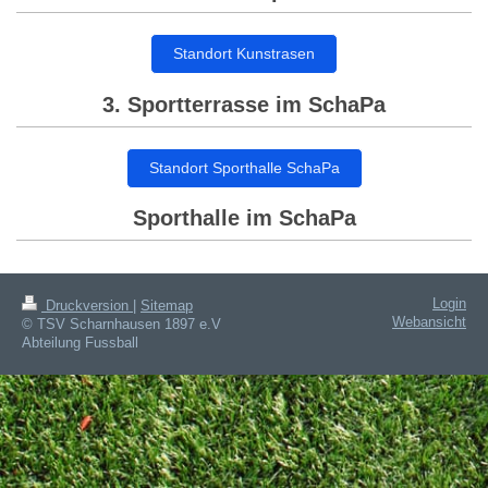
Standort Kunstrasen
3. Sportterrasse im SchaPa
Standort Sporthalle SchaPa
Sporthalle im SchaPa
Login
Druckversion
|
Sitemap
Webansicht
© TSV Scharnhausen 1897 e.V
Abteilung Fussball