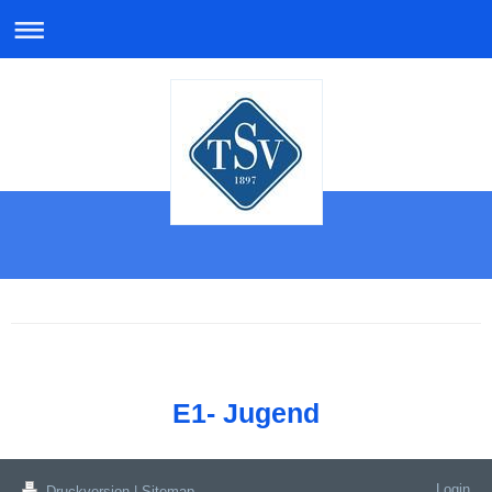
E1- Jugend
Login