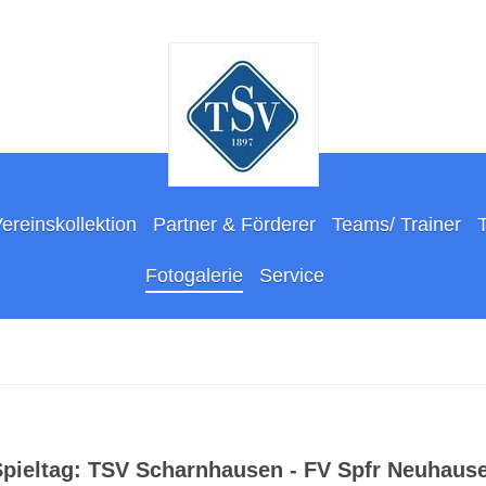
ereinskollektion
Partner & Förderer
Teams/ Trainer
Fotogalerie
Service
Spieltag: TSV Scharnhausen - FV Spfr Neuhause