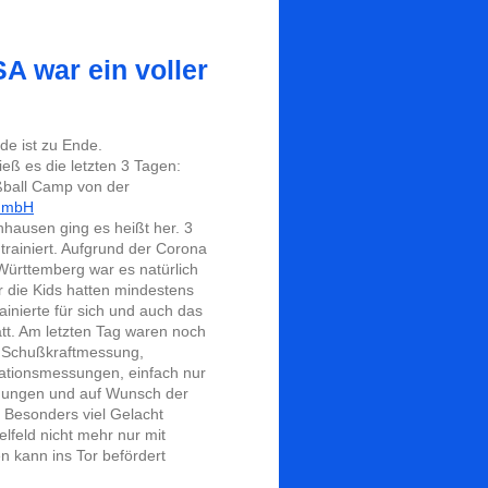
A war ein voller
e ist zu Ende.
eß es die letzten 3 Tagen:
ußball Camp von der
 GmbH
hausen ging es heißt her. 3
trainiert. Aufgrund der Corona
ürttemberg war es natürlich
r die Kids hatten mindestens
inierte für sich und auch das
tt. Am letzten Tag waren noch
. Schußkraftmessung,
ationsmessungen, einfach nur
gungen und auf Wunsch der
 Besonders viel Gelacht
lfeld nicht mehr nur mit
n kann ins Tor befördert