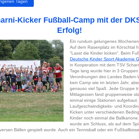
angenen Tagen
arni-Kicker Fußball-Camp mit der DKS
Erfolg!
Ein rundum gelungenes Wochenend
Auf dem Rasenplatz im Körschtal hi
"Lasst die Kinder kicken". Beim F
Deutsche Kinder Sport Akademie
in Kooperation mit dem TSV Scharn
Tage lang wurde hier in 3 Gruppen 
Verordnungen des Landes Baden-W
kein Camp wie im letzten Jahr, abe
genauso viel Spaß. Jede Gruppe tra
Mittagessen fand gruppenweise sta
einmal einige Stationen aufgebaut
Laufgeschwindigkeits- und Koordin
Kicken unter verschiedenen Bedin
Kinder noch einmal die Ballkanone.
wurde am Schluss, als auf dem Spie
versen Bällen gespielt wurde. Auch ein Tennisball oder ein Fußballkisse