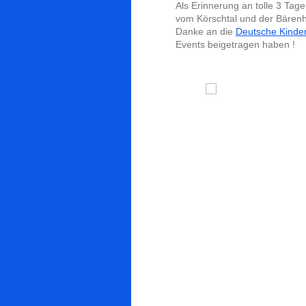
Als Erinnerung an tolle 3 Tage
vom Körschtal und der Bärenh
Danke an die
Deutsche Kinde
Events beigetragen haben !