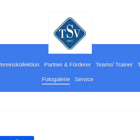
ereinskollektion
Partner & Förderer
Teams/ Trainer
Fotogalerie
Service