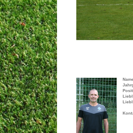
Name
Jahr
Posit
Liebl
Liebl
Kont