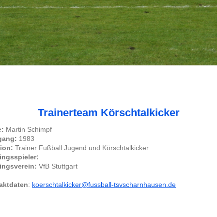
Trainerteam Körschtalkicker
:
Martin Schimpf
gang:
1983
ion:
Trainer Fußball Jugend und Körschtalkicker
ingsspieler:
ingsverein:
VfB Stuttgart
aktdaten
:
koerschtalkicker
@fussball-tsvscharnhausen.de