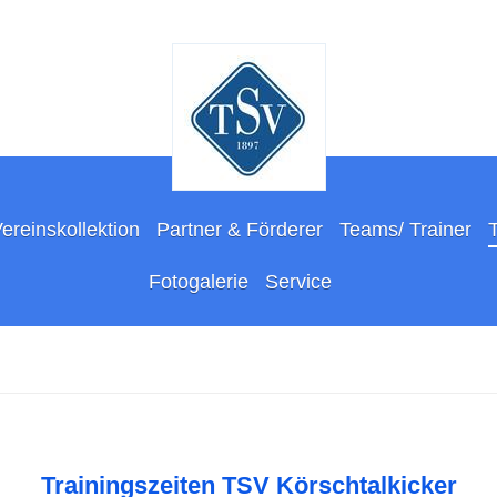
ereinskollektion
Partner & Förderer
Teams/ Trainer
Fotogalerie
Service
Trainingszeiten TSV Körschtalkicker